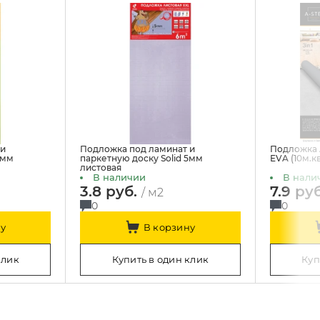
 и
Подложка под ламинат и
Подложка A
3мм
паркетную доску Solid 5мм
EVA (10м.кв
листовая
В наличии
В нали
3.8 руб.
7.9 ру
/ м2
0
0
у
В корзину
клик
Купить в один клик
Куп