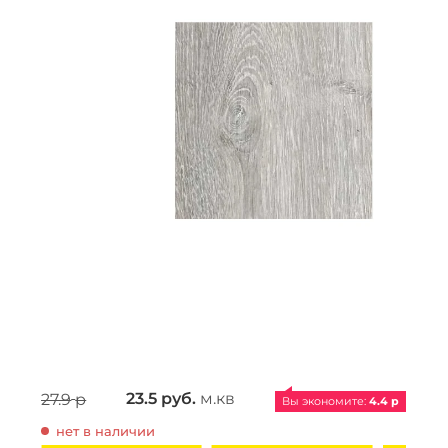
23.5
руб.
м.кв
27.9
р
Вы экономите: 
4.4
 р
нет в наличии