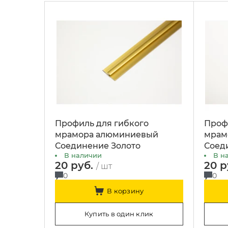
Профиль для гибкого
Проф
мрамора алюминиевый
мрам
Соединение Золото
Соед
В наличии
В н
20 руб.
20 р
/ шт
0
0
В корзину
Купить в один клик