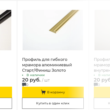
Профиль для гибкого
Профил
й
мрамора алюминиевый
мрамор
Старт/Финиш Золото
внутре
В наличии
В нал
20 руб.
20 ру
/ шт
0
0
В корзину
Купить в один клик
К