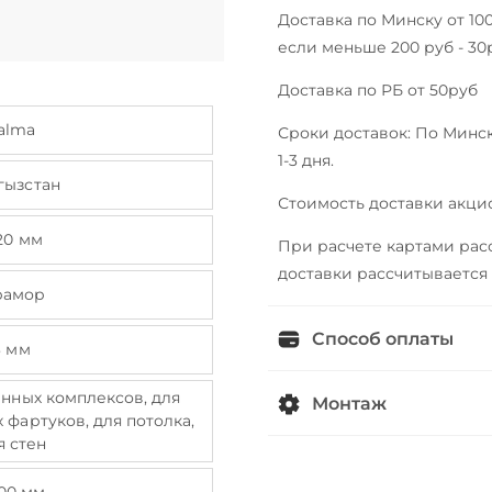
Доставка по Минску от 100
если меньше 200 руб - 30
Доставка по РБ от 50руб
alma
Сроки доставок: По Минск
1-3 дня.
гызстан
Стоимость доставки акци
20 мм
При расчете картами рас
доставки рассчитывается
рамор
Способ оплаты
3 мм
анных комплексов, для
Монтаж
 фартуков, для потолка,
я стен