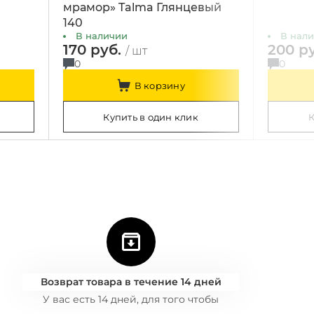
мрамор» Talma Глянцевый
140
В наличии
В нал
170 руб.
200 р
/ шт
0
0
В корзину
Купить в один клик
К
Возврат товара в течение 14 дней
У вас есть 14 дней, для того чтобы