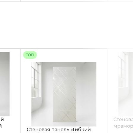
ТОП
ий
Стенова
й
мрамор
Стеновая панель «Гибкий