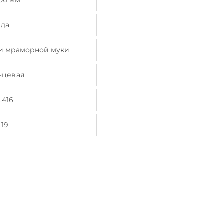
00 мм
да
 и мраморной муки
нцевая
3.416
19