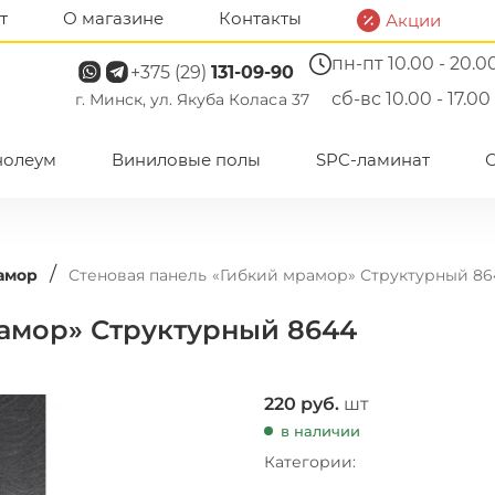
т
О магазине
Контакты
Акции
пн-пт 10.00 - 20.0
+375 (29)
131-09-90
сб-вс 10.00 - 17.00
г. Минск, ул. Якуба Коласа 37
нолеум
Виниловые полы
SPC-ламинат
/
амор
Стеновая панель «Гибкий мрамор» Структурный 86
рамор» Структурный 8644
220
руб.
шт
в наличии
Категории: