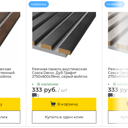
НОВИНКА
НОВИНКА
ческая
Реечная панель акустическая
Реечная п
н темный
Cosca Decor, Дуб Графит
Cosca Dec
войлок
2750x600x19мм, серый войлок
2750x600x
В наличии
В нали
333 руб.
333 ру
/ шт
0
0
у
В корзину
клик
Купить в один клик
Куп