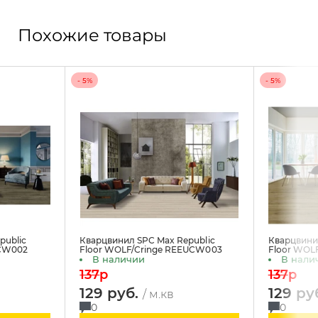
Похожие товары
- 5%
- 5%
public
Кварцвинил SPC Max Republic
Кварцвини
UCW002
Floor WOLF/Cringe REEUCW003
Floor WOL
В наличии
В нали
137
p
137
p
129 руб.
129 ру
/ м.кв
0
0