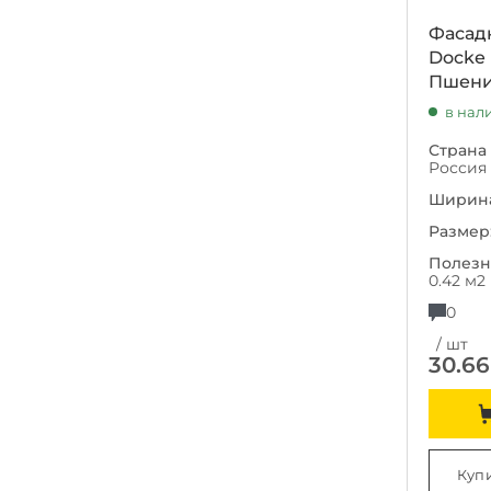
Фасад
Docke
Пшен
в нал
Страна
Россия
Ширина
Размер
Полезн
0.42 м2
0
/ шт
30.66
Купи