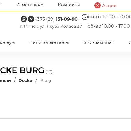
т
О магазине
Контакты
Акции
пн-пт 10.00 - 20.0
+375 (29)
131-09-90
сб-вс 10.00 - 17.00
г. Минск, ул. Якуба Коласа 37
нолеум
Виниловые полы
SPC-ламинат
CKE BURG
(10)
/
/
анели
Docke
Burg