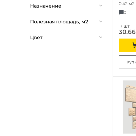
Полипропилен
0.42 м2
Назначение
0
для забора
Полезная площадь, м2
/ шт
для стен
30.66
0.42
для улицы
Цвет
для фасада
Белый
для фронтона
Коричневый
Купи
для фундамента
Молочный
для цоколя
Песочный
Светло-коричневый
Темно-коричневый