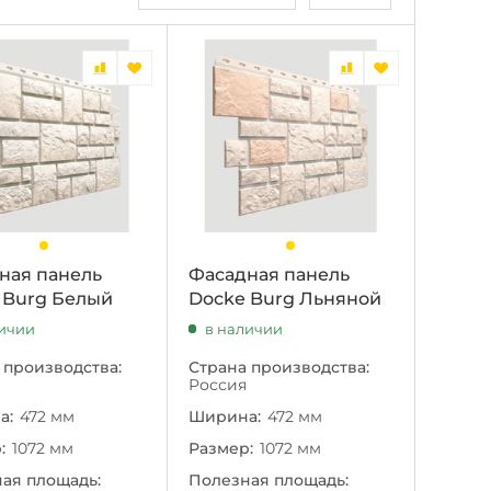
ная панель
Фасадная панель
 Burg Белый
Docke Burg Льняной
личии
в наличии
 производства:
Страна производства:
Россия
а:
472 мм
Ширина:
472 мм
:
1072 мм
Размер:
1072 мм
ая площадь:
Полезная площадь: