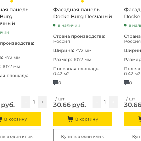
ная панель
Фасадная панель
Фасад
 Burg
Docke Burg Песчаный
Docke
ичный
в наличии
в на
ичии
Страна производства:
Страна
Россия
Россия
 производства:
Ширина:
472 мм
Ширин
:
472 мм
Размер:
1072 мм
Размер
:
1072 мм
Полезная площадь:
Полезн
0.42 м2
0.42 м2
ая площадь:
0
0
/ шт
/ шт
−
+
−
+
руб.
30.66
руб.
30.6
В корзину
В корзину
ть в один клик
Купить в один клик
Куп