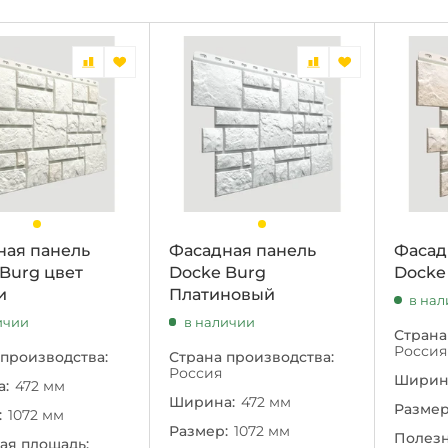
ная панель
Фасадная панель
Фасад
Burg цвет
Docke Burg
Docke
и
Платиновый
в на
ичии
в наличии
Страна
Россия
 производства:
Страна производства:
Россия
Ширин
:
472 мм
Ширина:
472 мм
Размер
:
1072 мм
Размер:
1072 мм
Полезн
ая площадь: