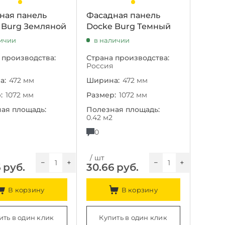
ная панель
Фасадная панель
 Burg Земляной
Docke Burg Темный
личии
в наличии
 производства:
Страна производства:
Россия
а:
472 мм
Ширина:
472 мм
:
1072 мм
Размер:
1072 мм
ая площадь:
Полезная площадь:
0.42 м2
0
/ шт
−
+
−
+
6
руб.
30.66
руб.
В корзину
В корзину
ить в один клик
Купить в один клик