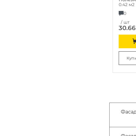
0.42 м2
0
/ шт
30.66
Купи
Фасад