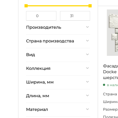
Производитель
Docke
Страна производства
Россия
Вид
Под камень
Фасад
Коллекция
Docke 
шерст
Burg
Ширина, мм
в нал
472
Страна
Длина, мм
Ширина
1072
Размер
Материал
Полезн