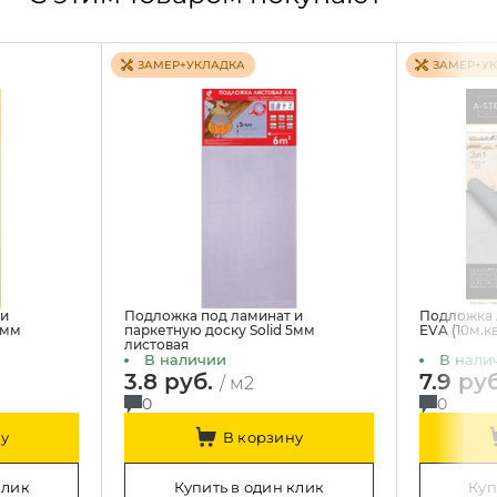
ЗАМЕР+УКЛАДКА
ЗАМЕР+У
 и
Подложка под ламинат и
Подложка A
3мм
паркетную доску Solid 5мм
EVA (10м.кв
листовая
В наличии
В нали
3.8 руб.
7.9 ру
/ м2
0
0
у
В корзину
клик
Купить в один клик
Куп