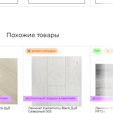
Похожие товары
ТОП
ЗАМЕР+УКЛАДКА
З
РТИРУ
БЕСПЛАТНЫЙ ПОДЬЕМ В КВАРТИРУ
БЕСПЛАТНЫЙ 
ck Дуб
Ламинат Kastamonu Black Дуб
Ламинат K
Северный 003
FP724