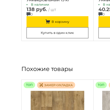
В наличии
В н
138 руб.
40.2
/ шт
0
0
В корзину
Купить в один клик
Похожие товары
ТОП
ТОП
ЗАМЕР+УКЛАДКА