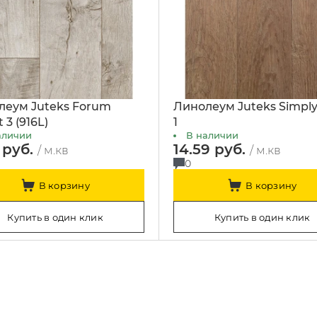
леум Juteks Forum
Линолеум Juteks Simply
 3 (916L)
1
аличии
В наличии
 руб.
14.59 руб.
/ м.кв
/ м.кв
0
В корзину
В корзину
Купить в один клик
Купить в один клик