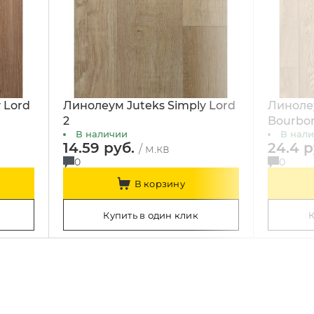
 Lord
Линолеум Juteks Simply Lord
Линолеу
2
Bourbon
В наличии
В нал
14.59 руб.
24.4 
/ м.кв
0
0
В корзину
Купить в один клик
К