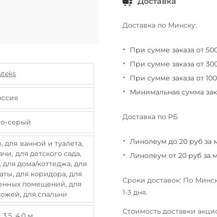
Доставка
Доставка по Минску:
При сумме заказа от 5
При сумме заказа от 300
uteks
При сумме заказа от 100
Минимальная сумма зака
оссия
Доставка по РБ
ло-серый
Линолеум до 20 руб за 
 для ванной и туалета,
ачи, для детского сада,
Линолеум от 20 руб за м
 для дома/коттеджа, для
аты, для коридора, для
Сроки доставок: По Минск
венных помещений, для
1-3 дня.
хожей, для спальни
Стоимость доставки акци
, 3.5, 4.0 м