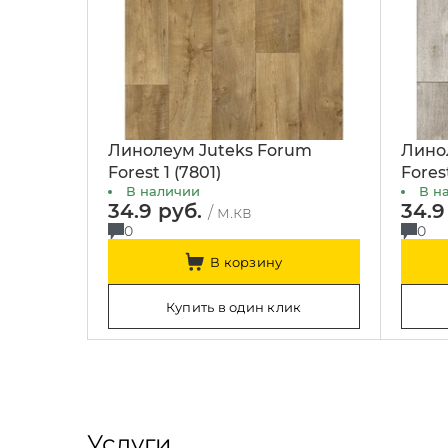
Линолеум Juteks Forum
Лино
Forest 1 (7801)
Forest
В наличии
В н
34.9 руб.
34.9
/ м.кв
0
0
В корзину
Купить в один клик
Услуги