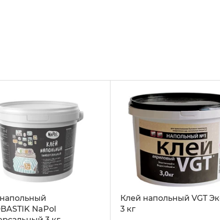
 напольный
Клей напольный VGT Э
BASTIK NaPol
3 кг
рсальный 3 кг