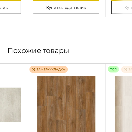
клик
Купить в один клик
Куп
Похожие товары
ТОП
ЗАМЕР+УКЛАДКА
З