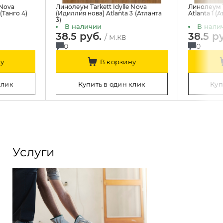
 Nova
Линолеум Tarkett Idylle Nova
Линолеум T
(Танго 4)
(Идиллия нова) Atlanta 3 (Атланта
Atlanta 1 (А
3)
В наличии
В нали
38.5 руб.
38.5 р
/ м.кв
0
0
у
В корзину
клик
Купить в один клик
Куп
Услуги