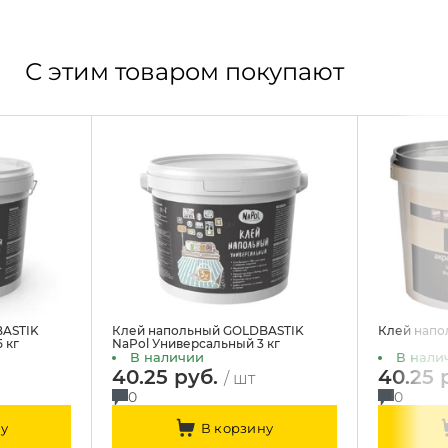
С этим товаром покупают
BASTIK
Клей напольный GOLDBASTIK
Клей напо
 кг
NaPol Универсальный 3 кг
В наличии
В нали
40.25 руб.
40.25 
/ шт
0
0
у
В корзину