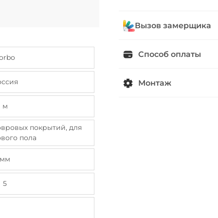
Вызов замерщика
Способ оплаты
orbo
оссия
Монтаж
м
овровых покрытий, для
вого пола
мм
5