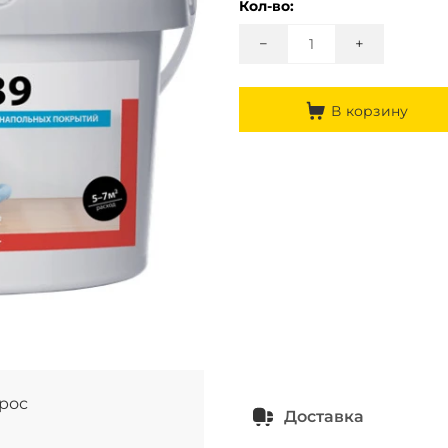
Кол-во:
−
+
В корзину
прос
Доставка