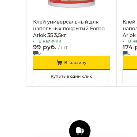
Клей универсальный для
Клей
напольных покрытий Forbo
напо
Arlok 35 3,5кг
Arlok 
В наличии
В н
99 руб.
174 
/ шт
0
0
В корзину
Купить в один клик