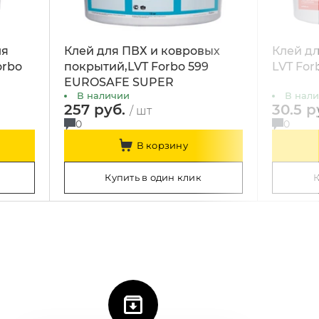
ля
Клей для ПВХ и ковровых
Клей дл
orbo
покрытий,LVT Forbo 599
LVT Forb
EUROSAFE SUPER
В наличии
В нал
257 руб.
30.5 р
/ шт
0
0
В корзину
Купить в один клик
К