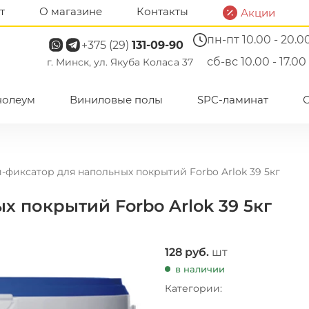
т
О магазине
Контакты
Акции
пн-пт 10.00 - 20.0
+375 (29)
131-09-90
сб-вс 10.00 - 17.00
г. Минск, ул. Якуба Коласа 37
нолеум
Виниловые полы
SPC-ламинат
-фиксатор для напольных покрытий Forbo Arlok 39 5кг
х покрытий Forbo Arlok 39 5кг
128
руб.
шт
в наличии
Категории: