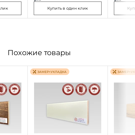
клик
Купить в один клик
Куп
Похожие товары
ЗАМЕР+УКЛАДКА
ЗАМЕР+У