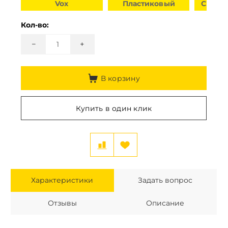
Vox
Пластиковый
С кабе
Кол-во:
−
+
В корзину
Купить в один клик
Характеристики
Задать вопрос
Отзывы
Описание