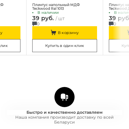
ДФ
Плинтус напольный МДФ
Плинтус 
Teckwood Ral 1013
Teckwood 
В наличии
В нали
39 руб.
39 руб
/ шт
0
0
у
В корзину
клик
Купить в один клик
Куп
Быстро и качественно доставляем
Наша компания производит доставку по всей
Беларуси