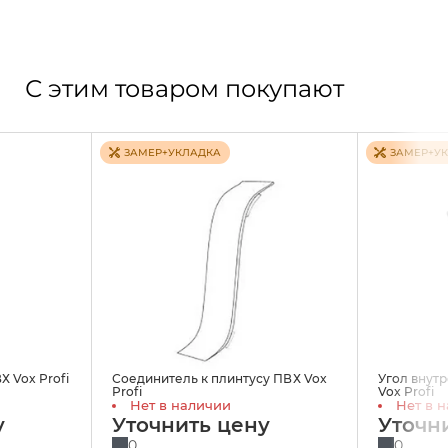
С этим товаром покупают
ЗАМЕР+УКЛАДКА
ЗАМЕР+У
Х Vox Profi
Соединитель к плинтусу ПВХ Vox
Угол внут
Profi
Vox Profi
Нет в наличии
Нет в 
у
Уточнить цену
Уточн
0
0