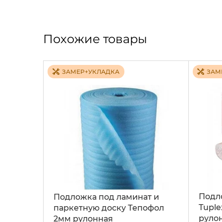
Похожие товары
ЗАМЕР+УКЛАДКА
ЗАМ
Подл
Подложка под ламинат и
Tuple
паркетную доску Тепофол
рулон
2мм рулонная