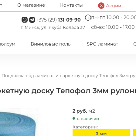
т
О магазине
Контакты
Акции
пн-пт 10.00 - 20.0
+375 (29)
131-09-90
сб-вс 10.00 - 17.00
г. Минск, ул. Якуба Коласа 37
нолеум
Виниловые полы
SPC-ламинат
Подложка под ламинат и паркетную доску Тепофол 3мм ру
ркетную доску Тепофол 3мм рулон
2
руб.
м2
в наличии
Категории:
Тепофол