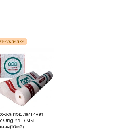
ЕР+УКЛАДКА
ожка под ламинат
x Original 3 мм
ная(10м2)