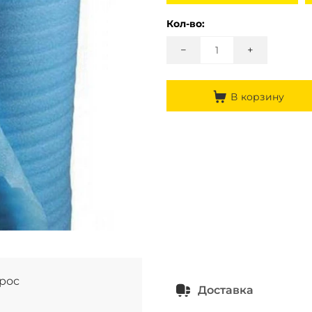
Кол-во:
−
+
В корзину
прос
Доставка