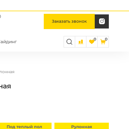
0
Заказать звонок
0
0
Сайдинг
лонная
ная
3 мм
Под теплый пол