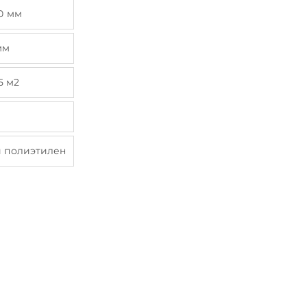
0 мм
мм
5 м2
 полиэтилен