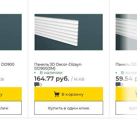
n DD900
Панель 3D Decor-Dizayn
Панель 3D 
DD900(3M)
В наличии
В нали
164.77 руб.
59.54 
кв
/ м.кв
0
0
у
В корзину
клик
Купить в один клик
Куп