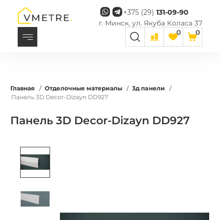
+375 (29)
131-09-90
г. Минск, ул. Якуба Коласа 37
0
0
Главная
/
Отделочные материалы
/
3д панели
/
Панель 3D Decor-Dizayn DD927
Панель 3D Decor-Dizayn DD927