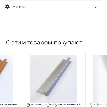
Монтаж
С этим товаром покупают
ых панелей
Профиль для бамбуковых панелей
Профиль д