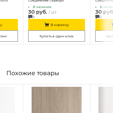
олото
Соединение Серебро
Соединен
В наличии
В нали
30 руб.
30 руб
/ шт
0
0
у
В корзину
клик
Купить в один клик
Куп
Похожие товары