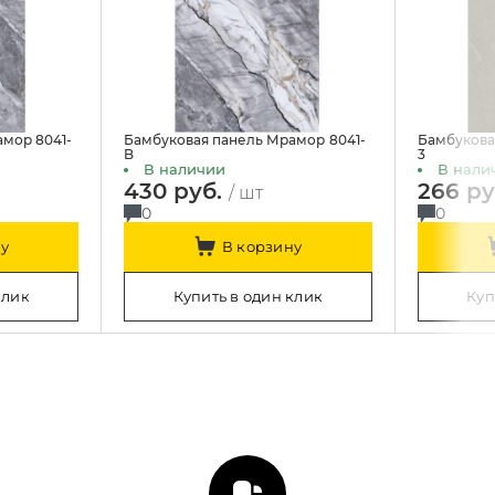
мор 8041-
Бамбуковая панель Мрамор 8041-
Бамбукова
B
3
В наличии
В нали
430 руб.
266 р
/ шт
0
0
у
В корзину
клик
Купить в один клик
Куп