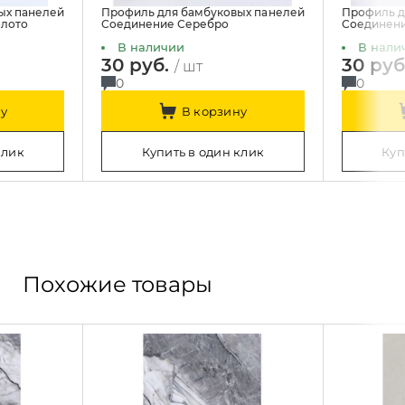
ых панелей
Профиль для бамбуковых панелей
Профиль д
олото
Соединение Серебро
Соединен
В наличии
В нали
30 руб.
30 руб
/ шт
0
0
у
В корзину
клик
Купить в один клик
Куп
Похожие товары