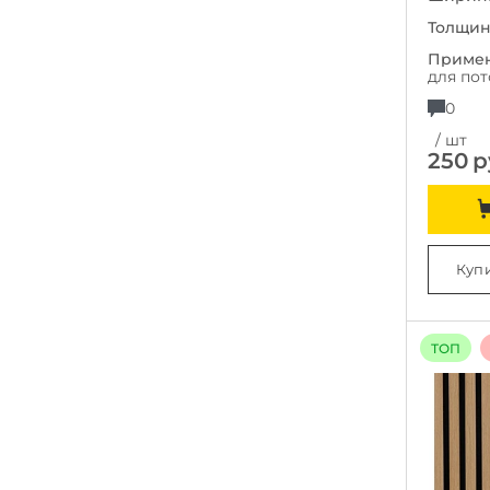
Толщин
Примен
для пот
0
/ шт
250
р
Купи
ТОП