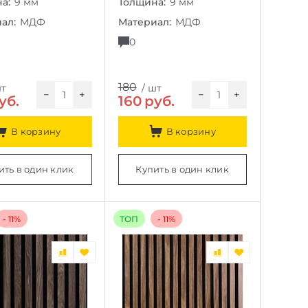
а:
9 мм
Толщина:
9 мм
ал:
МДФ
Материал:
МДФ
0
180
шт
/ шт
−
+
−
+
уб.
160
руб.
В корзину
В корзину
ить в один клик
Купить в один клик
- 11%
ТОП
- 11%