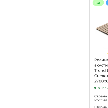
ТОП
Реечн
акусти
Trend 
Снеж
2780х
в нал
Страна
Россия
Ширина