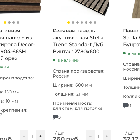
ативная
Реечная панель
Панел
я панель из
акустическая Stella
Stella
ирола Decor-
Trend Standart Дуб
Бунра
 904-66SH
Винтаж 2780х600
в на
й орех
в наличии
Страна
ичии
Россия
Страна производства:
Россия
 производства:
Ширин
Ширина:
600 мм
Толщин
:
150 мм
Толщина:
21 мм
Коллек
а:
10 мм
Применяемость:
0
для стен, для потолка
 крепления:
й
0
/ шт
/ шт
−
+
−
+
руб.
260
руб.
32.17