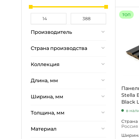
ТОП
Производитель
Cosca Decor
Страна производства
Decor-Dizayn
Китай
Panex
Коллекция
Россия
Stella
Base
Длина, мм
Wanderwelt
Beats
Панел
600
Stella
Light
Ширина, мм
Black 
810
Premium
38
в нал
1200
Толщина, мм
Пик
38,5
2700
Страна
Ритм
6
Россия
55
Материал
2750
Стрип
9
Ширина
64
2780