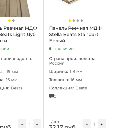
ь Реечная МДФ
Панель Реечная МДФ
 Beats Light Дуб
Stella Beats Standart
тти
Белый
личии
в наличии
 производства:
Страна производства:
Россия
а:
119 мм
Ширина:
119 мм
а:
16 мм
Толщина:
16 мм
ция:
Beats
Коллекция:
Beats
0
/ шт
−
+
−
+
руб.
32.17
руб.