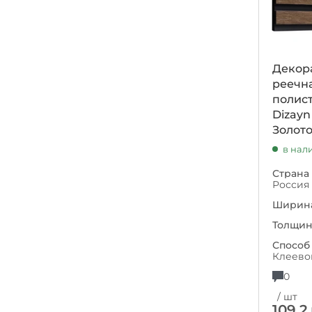
Декор
реечна
полист
Dizayn
Золото
в нал
Страна
Россия
Ширина
Толщин
Способ
Клеево
0
/ шт
109.2