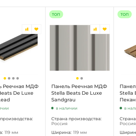
ТОП
ТОП
ь Реечная МДФ
Панель Реечная МДФ
Панел
 Beats De Luxe
Stella Beats De Luxe
Stella
Lead
Sandgrau
Пекан
ичии
в наличии
в на
 производства:
Страна производства:
Страна
Россия
Россия
:
119 мм
Ширина:
119 мм
Ширин