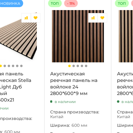
НОВИНКА
ТОП
- 11%
ТОП
ая панель
Акустическая
Акуст
ческая Stella
реечная панель на
реечн
Light Дуб
войлоке 24
войло
ный
2800*600*9 мм
2800*
600х21
в наличии
в на
ичии
Страна производства:
Страна
Китай
Китай
 производства:
Ширина:
600 мм
Ширин
:
600 мм