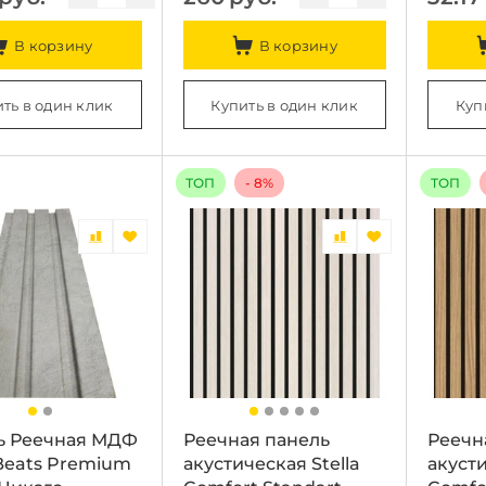
В корзину
В корзину
ть в один клик
Купить в один клик
Куп
ТОП
- 8%
ТОП
ь Реечная МДФ
Реечная панель
Реечн
 Beats Premium
акустическая Stella
акусти