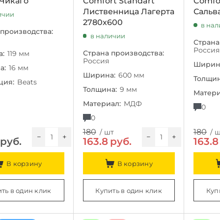
 Чикаго
Comfort Standart
Comfo
Лиственница Лагерта
Сальв
ичии
2780х600
в на
 производства:
в наличии
Страна
Россия
Страна производства:
:
119 мм
Россия
Ширин
а:
16 мм
Ширина:
600 мм
Толщин
ция:
Beats
Толщина:
9 мм
Матери
Материал:
МДФ
0
0
180
180
/ шт
/ 
−
+
−
+
руб.
163.8
руб.
163.8
В корзину
В корзину
ть в один клик
Купить в один клик
Куп