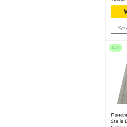
Купи
ТОП
Панел
Stella