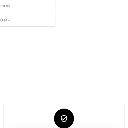
елый
00 мм