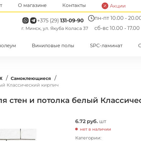
т
О магазине
Контакты
Акции
пн-пт 10.00 - 20.0
+375 (29)
131-09-90
сб-вс 10.00 - 17.00
г. Минск, ул. Якуба Коласа 37
нолеум
Виниловые полы
SPC-ламинат
/
/
Х
Самоклеющиеся
лый Классический кирпич
я стен и потолка белый Классич
6.72
руб.
шт
нет в наличии
Категории: