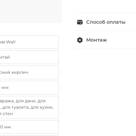
Способ оплаты
Монтаж
kerWall
итай
ский кирпич
5 мм
аража, для дачи, для
 для туалета, для кухни,
я стен
70 мм