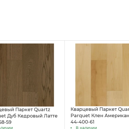
Кварцевый Паркет Quar
цевый Паркет Quartz
Parquet Клен Америка
uet Дуб Кедровый Латте
44-400-61
58-59
аличии
В наличии