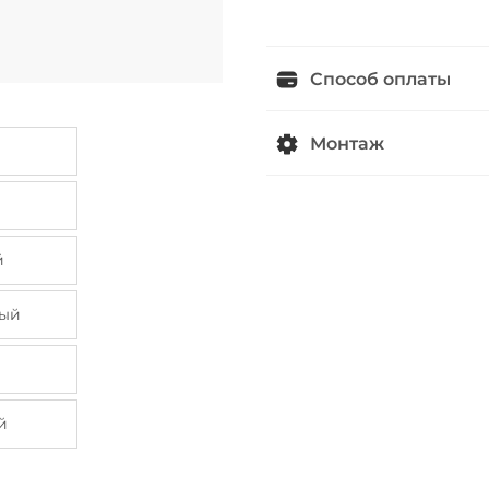
Способ оплаты
Монтаж
й
ый
й