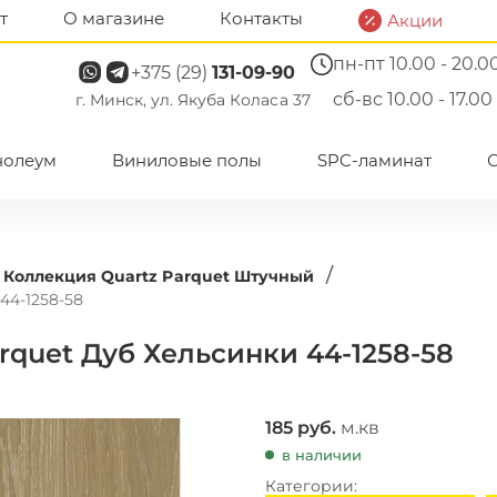
т
О магазине
Контакты
Акции
пн-пт 10.00 - 20.0
+375 (29)
131-09-90
сб-вс 10.00 - 17.00
г. Минск, ул. Якуба Коласа 37
нолеум
Виниловые полы
SPC-ламинат
/
Коллекция Quartz Parquet Штучный
44-1258-58
rquet Дуб Хельсинки 44-1258-58
185
руб.
м.кв
в наличии
Категории: