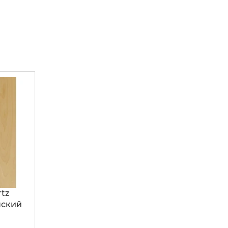
tz
нский