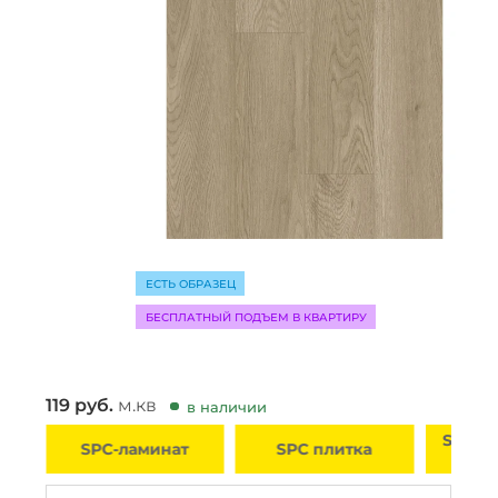
ЕСТЬ ОБРАЗЕЦ
БЕСПЛАТНЫЙ ПОДЪЕМ В КВАРТИРУ
119
руб.
м.кв
в наличии
SPC л
SPC-ламинат
SPC плитка
д