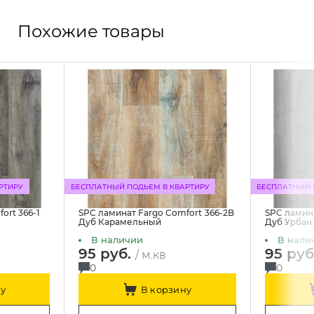
Похожие товары
РТИРУ
БЕСПЛАТНЫЙ ПОДЬЕМ В КВАРТИРУ
БЕСПЛАТНЫЙ 
ort 366-1
SPC ламинат Fargo Comfort 366-2B
SPC ламина
Дуб Карамельный
Дуб Урбан
В наличии
В нали
95 руб.
95 руб
/ м.кв
0
0
у
В корзину