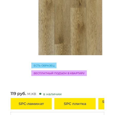
ЕСТЬ ОБРАЗЕЦ
БЕСПЛАТНЫЙ ПОДЪЕМ В КВАРТИРУ
119
руб.
м.кв
в наличии
SPC ламинат под
SPC плитка
SPC 
дерево