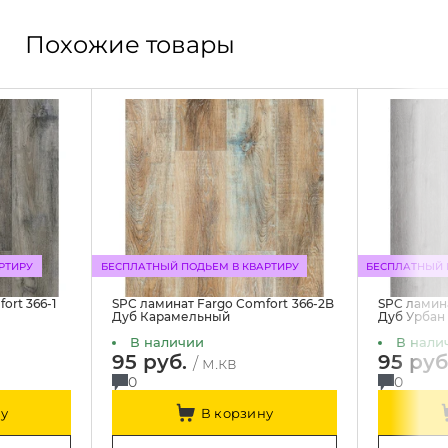
Похожие товары
РТИРУ
БЕСПЛАТНЫЙ ПОДЬЕМ В КВАРТИРУ
БЕСПЛАТНЫЙ 
ort 366-1
SPC ламинат Fargo Comfort 366-2B
SPC ламина
Дуб Карамельный
Дуб Урбан
В наличии
В нали
95 руб.
95 руб
/ м.кв
0
0
у
В корзину