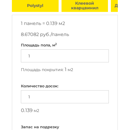
Клеевой
yl
Для теплого пола
кварцвинил
1 панель =
0.139
м2
8.67082
руб./панель
2
Площадь пола, м
1
Площадь покрытия:
м2
Количество досок:
0.139
м2
Запас на подрезку