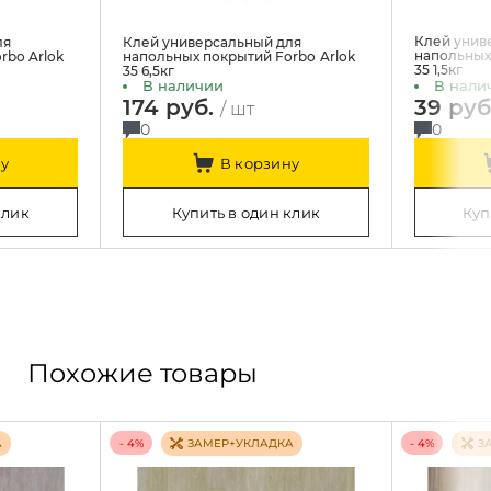
Клей унив
ля
Клей универсальный для
напольных
rbo Arlok
напольных покрытий Forbo Arlok
35 1,5кг
35 6,5кг
В наличии
В нали
174 руб.
39 руб
/ шт
0
0
у
В корзину
клик
Купить в один клик
Куп
Похожие товары
- 4%
- 4%
А
ЗАМЕР+УКЛАДКА
З