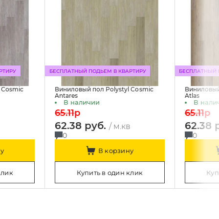
РТИРУ
БЕСПЛАТНЫЙ ПОДЬЕМ В КВАРТИРУ
БЕСПЛАТНЫЙ 
 Cosmic
Виниловый пол Polystyl Cosmic
Виниловый 
Antares
Atlas
В наличии
В нали
65.11
p
65.11
p
62.38 руб.
62.38 
в
/ м.кв
0
0
у
В корзину
клик
Купить в один клик
Куп