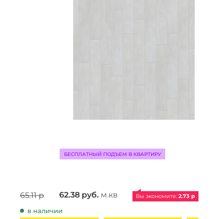
БЕСПЛАТНЫЙ ПОДЪЕМ В КВАРТИРУ
62.38
руб.
м.кв
65.11
р
Вы экономите: 
2.73
 р
в наличии