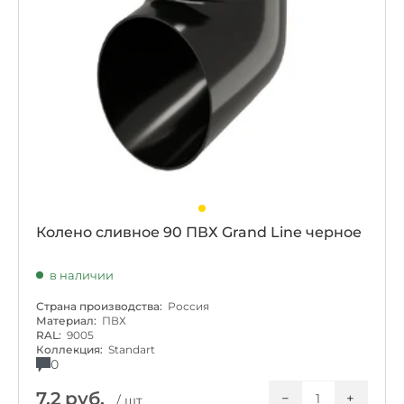
Колено сливное 90 ПВХ Grand Line черное
в наличии
Страна производства:
Россия
Материал:
ПВХ
RAL:
9005
Коллекция:
Standart
0
7.2
руб.
−
+
/ шт